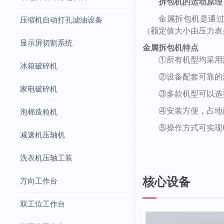
拆
包机的运动原理
金属拆包机是通
压缩机自动打孔滤油设备
（额定值大小由压力表
显示屏切割系统
金属
拆包
机特点
①所有机型均采用
冰箱破碎机
②
设备配套可靠的
家电破碎机
③
多款机型可以选
④安装方便，占地
泡棉造粒机
⑤操作方式可实现
减速机压轴机
洗衣机压轴工装
核心设备
万向工作台
双工位工作台