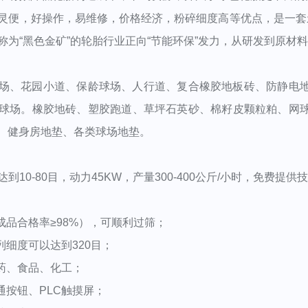
，好操作，易维修，价格经济，粉碎细度高等优点，是一套亲
为“黑色金矿”的轮胎行业正向“节能环保”发力，从研发到原材料选
、花园小道、保龄球场、人行道、复合橡胶地板砖、防静电地
球场。橡胶地砖、塑胶跑道、草坪石英砂、棉籽皮颗粒粕、网
垫、健身房地垫、各类球场地垫。
0-80目，动力45KW，产量300-400公斤/小时，免费提
品合格率≥98%），可顺利过筛；
细度可以达到320目；
药、食品、化工；
按钮、PLC触摸屏；