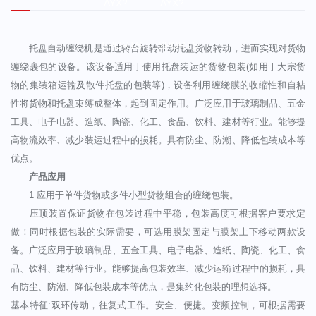
AYX?
AYX?
SPORTS
SPORTS
托盘自动缠绕机是通过转台旋转带动托盘货物转动，进而实现对货物
缠绕裹包的设备。该设备适用于使用托盘装运的货物包装(如用于大宗货
物的集装箱运输及散件托盘的包装等)，设备利用缠绕膜的收缩性和自粘
性将货物和托盘束缚成整体，起到固定作用。广泛应用于玻璃制品、五金
工具、电子电器、造纸、陶瓷、化工、食品、饮料、建材等行业。能够提
高物流效率、减少装运过程中的损耗。具有防尘、防潮、降低包装成本等
优点。
产品应用
1 应用于单件货物或多件小型货物组合的缠绕包装。
压顶装置保证货物在包装过程中平稳，包装高度可根据客户要求定
做！同时根据包装的实际需要，可选用膜架固定与膜架上下移动两款设
备。广泛应用于玻璃制品、五金工具、电子电器、造纸、陶瓷、化工、食
品、饮料、建材等行业。能够提高包装效率、减少运输过程中的损耗，具
有防尘、防潮、降低包装成本等优点，是集约化包装的理想选择。
基本特征:双环传动，往复式工作。安全、便捷。变频控制，可根据需要