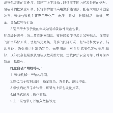
调整包装带的重叠度。滑环可上下移动，以适应不同内径和外径的钢丝。
包装带的松紧度可调。托辊和护辊均采用聚胺脂包胶。配备末端胶带固定
装置。缠绕包装机主要应用于化工、电子、耐材、玻璃制品、造纸、五
金、食品饮料等行业，
2 适用于大宗货物的集装箱运输及散件托盘包装。
转盘缓起缓停，防止货物瞬间倒落。转拉膜架使包装更紧密帖合。在需要
的部位局部加强，使包装更完美。薄膜的间隔可调，包装材料更节省。转
盘复位，确保搬运时准确定位。光电测高，可自动感测包装物高度,底
部、顶部的裹包层数及包装次数调整方便。过载保护安全可靠，维修保养
简单，易操作。
托盘自动产燃机特点：
1. 缠绕机械生产结构稳固。
2.数位电子控制回路，稳定性高、寿命长、故障率低。
3.缓慢启动及停止装置，可避免上层包装物掉落。
4.触动式屏幕，操作简易。
5.上下层包装可以输入数据设定