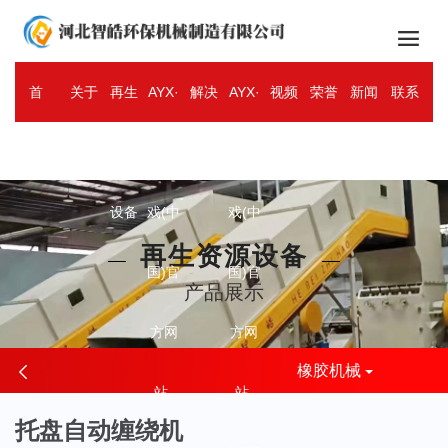

首
关于
再生
AYX·
解决
AYX·
视频
荣誉
新闻
联系
ENGLISH
页
智皓
资源
爱游
方案
爱游
中心
资质
资讯
我们
设备
戏(中
戏(中
再生资源设备
国)官
国)官
产品展示
方网
方网
橡胶机械
站-
站-
托盘自动缠绕机