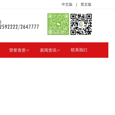
中文版
|
英文版
联系我们
荣誉资质

新闻资讯
