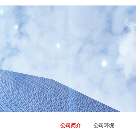
公司简介
公司环境