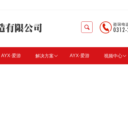
AYX·爱游
AYX·爱游
解决方案

视频中心

戏(中国)官
戏(中国)官
方网站-
方网站-
AYX?
AYX?
SPORTS
SPORTS
