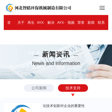

首
关于
再生
AYX·
解决
AYX·
视频
荣誉
新闻
联系
ENGLISH
页
智皓
资源
爱游
方案
爱游
中心
资质
资讯
我们
设备
戏(中
新闻资讯
戏(中
News and information
国)官
国)官
方网
方网
公司新闻
技术支持
站-
站-
论技术创新对企业的重要性