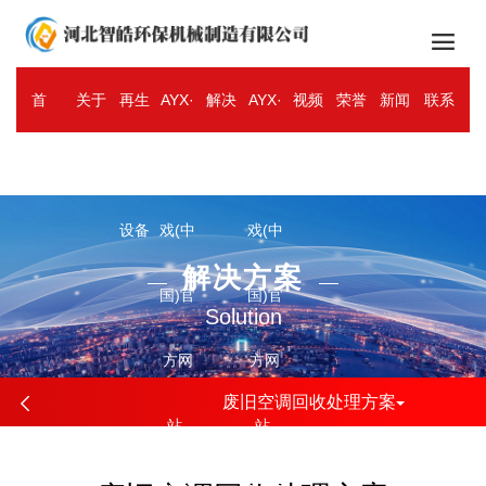

首
关于
再生
AYX·
解决
AYX·
视频
荣誉
新闻
联系
ENGLISH
页
智皓
资源
爱游
方案
爱游
中心
资质
资讯
我们
设备
戏(中
戏(中
解决方案
国)官
国)官
Solution
方网
方网
废旧空调回收处理方案
站-
站-