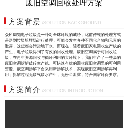
废旧空调回收处理方案
AYX?
AYX?
SPORTS
SPORTS
方案背景
/SOLUTION BACKGROUND
众所周知电子垃圾是一种对全球环境的威胁，此前传统的处理方式
是送到垃圾填埋场进行处理，可能会发生各种不同化合物和元素的
泄露，这些都会污染地下水。而现在，随着废旧家电回收生产线的
产生，电子垃圾得到了有效的回收处理。废旧空调属于可回收垃
圾，在再生资源回收与循环利用的大环境下，我们生产了一整套的
废旧空调拆解破碎生产线。可快速有效的回收废旧空调里的可利用
资源。废空调拆解平台采用新拆解技术，实现废旧空调拆解再利
用；拆解过程无废气废水产生，无粉尘泄露，符合国家环保要求。
方案简介
/SOLUTION INTRODUCTION