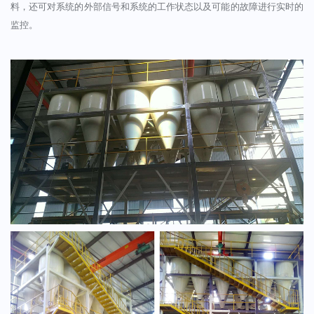
料，还可对系统的外部信号和系统的工作状态以及可能的故障进行实时的
监控。