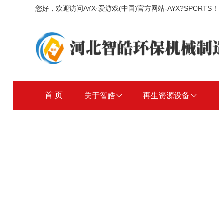
您好，欢迎访问AYX·爱游戏(中国)官方网站-AYX?SPORTS！
首 页
关于智皓

再生资源设备
