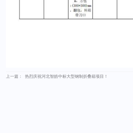
上一篇：
热烈庆祝河北智皓中标大型钢制折叠箱项目！