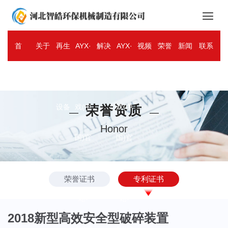

首
关于
再生
AYX·
解决
AYX·
视频
荣誉
新闻
联系
ENGLISH
页
智皓
资源
爱游
方案
爱游
中心
资质
资讯
我们
设备
戏(中
荣誉资质
戏(中
Honor
国)官
国)官
方网
方网
荣誉证书
专利证书
站-
站-
2018新型高效安全型破碎装置