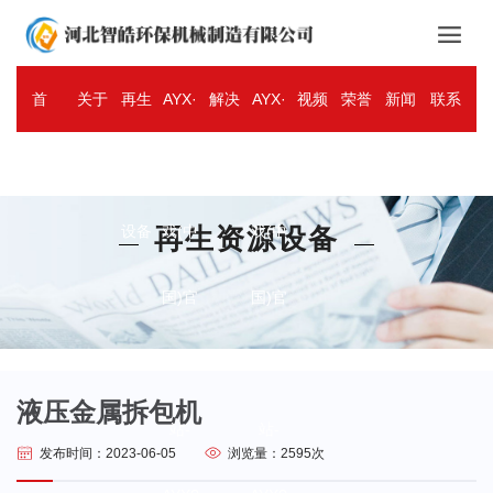

首
关于
再生
AYX·
解决
AYX·
视频
荣誉
新闻
联系
ENGLISH
页
智皓
资源
爱游
方案
爱游
中心
资质
资讯
我们
设备
再生资源设备
戏(中
戏(中
国)官
国)官
方网
方网
液压金属拆包机
站-
站-
发布时间：2023-06-05
浏览量：
2595
次